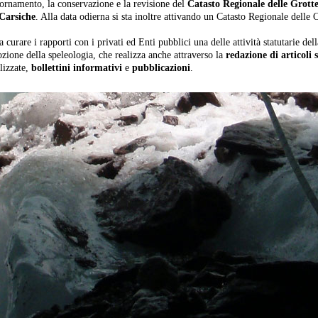
iornamento, la conservazione e la revisione del
Catasto Regionale delle Grotte,
Carsiche
. Alla data odierna si sta inoltre attivando un Catasto Regionale delle C
a curare i rapporti con i privati ed Enti pubblici una delle attività statutarie de
zione della speleologia, che realizza anche attraverso la
redazione di articoli s
lizzate,
bollettini informativi
e
pubblicazioni
.