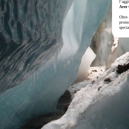
l’agg
Aree 
Oltre 
promo
specia