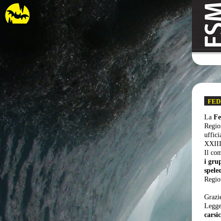
FED
La
Fe
Regio
uffici
XXIII
Il com
i gru
spele
Regio
Grazi
Legge
carsi