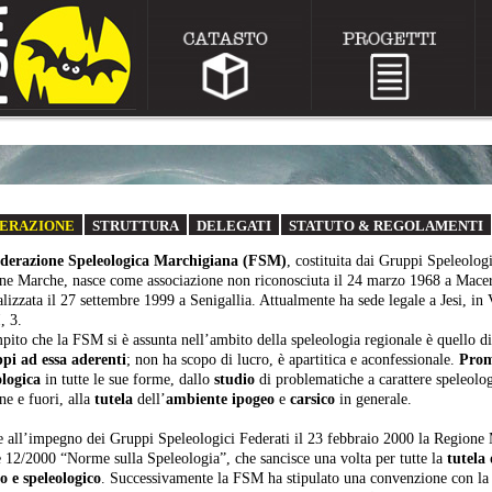
ERAZIONE
STRUTTURA
DELEGATI
STATUTO & REGOLAMENTI
derazione Speleologica Marchigiana (FSM)
, costituita dai Gruppi Speleologi
ne Marche, nasce come associazione non riconosciuta il 24 marzo 1968 a Macera
alizzata il 27 settembre 1999 a Senigallia. Attualmente ha sede legale a Jesi, i
, 3.
pito che la FSM si è assunta nell’ambito della speleologia regionale è quello d
ppi ad essa aderenti
; non ha scopo di lucro, è apartitica e aconfessionale.
Prom
ologica
in tutte le sue forme, dallo
studio
di problematiche a carattere speleolog
ne e fuori, alla
tutela
dell’
ambiente ipogeo
e
carsico
in generale.
e all’impegno dei Gruppi Speleologici Federati il 23 febbraio 2000 la Regione 
 12/2000 “Norme sulla Speleologia”, che sancisce una volta per tutte la
tutela
co e speleologico
. Successivamente la FSM ha stipulato una convenzione con l