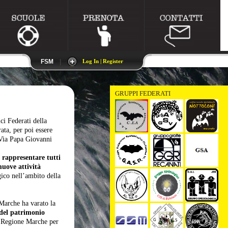
FSM
|
Log In | Register
GRUPPI FEDERATI
ci Federati della
ta, per poi essere
n Via Papa Giovanni
i
rappresentare tutti
uove attività
ico nell’ambito della
Marche ha varato la
 del patrimonio
a Regione Marche per