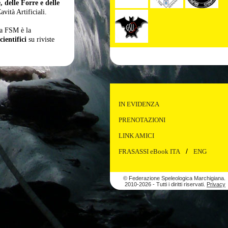
 delle Forre e delle
avità Artificiali.
lla FSM è la
cientifici
su riviste
IN EVIDENZA
PRENOTAZIONI
LINK AMICI
/
FRASASSI eBook ITA
ENG
© Federazione Speleologica Marchigiana.
2010-2026 - Tutti i diritti riservati.
Privacy