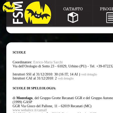
SCUOLE
Coordinatore:
Enrico-Maria Sacchi
Via dell'Orologio di Sotto 23 - 61029, Urbino (PU) - Tel. +39-0722
Istruttori SSI al 31/12/2010: 30 (16 IT; 14 AI )
vedi dettaglio
Istruttori CAI al 31/12/2010: 2
vedi dettaglio
SCUOLE DI SPELEOLOGIA:
di
Montelago
, del Gruppo Grotte Recanati GGR e del Gruppo Autono
(1999) GASP
GGR Via Gioco del Pallone, 11 - 62019 Recanati (MC)
www.webalice.it/camalf