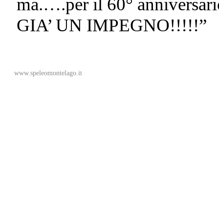
ma.….per il 60° anniver
GIA’ UN IMPEGNO!!!!!”
www.speleomontelago.it