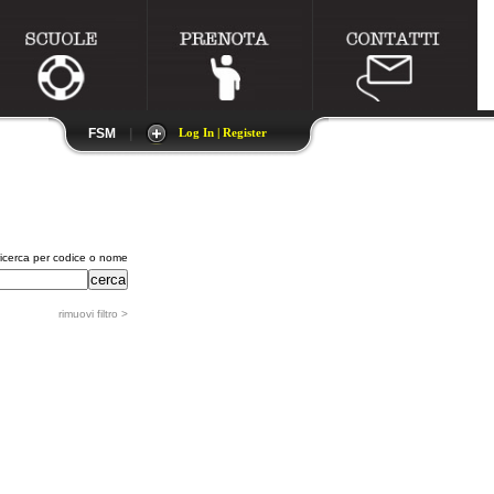
FSM
|
Log In | Register
ricerca per codice o nome
rimuovi filtro >