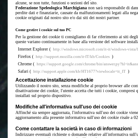
alcune, se non tutte, funzioni o sezioni del sito.
Federazione Speleologica Marchigiana
non sarà responsabile di danni
perdite dati e finanziarie, causate da malfunzionamenti legati alla nega
cookie originati dal nostro sito e/o dai siti dei nostri partner.
Come gestire i cookie sul tuo PC
Per la gestione dei cookie ti consigliamo di far riferimento ai siti deg
queste variano continuamente in base alla versione del software installa
Internet Explorer (
http://windows.microsoft.com/it-it/windows-vista/
Firefox (
http://support.mozilla.com/it-IT/kb/Cookies
)
Chrome (
https://support.google.com/chrome/bin/answer.py?hl=it&
Safari (
http://support.apple.com/kb/HT1677?viewlocale=it_IT
)
Accettazione installazione cookie
Utilizzando il nostro sito, senza modifiche al proprio browser alle conf
disattivazione dei cookie, l'utente accetta che tutti i cookie, compresi q
installati sul proprio dispositivo.
Modifiche all'informativa sull'uso dei cookie
Affinché sia sempre aggiornata, l'informativa sull'uso dei cookie viene
aggiornamento alla presente informativa sull'uso dei cookie risale a 0
Come contattare la società in caso di informazioni
Indirizzare eventuali richieste o domande relative all'informativa sull'