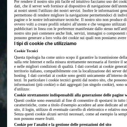
Per rendere il nostro sito più facile ed intuitivo facciamo uso dei cook
dati, che il server web fornisce al dispositivo di navigazione dell'utent
ai nostri utenti l'utilizzo dei nostri servizi. Inoltre le informazioni gen
permettono di rendere migliore la navigazione permettendoci di indivi
pagine o le nostre infrastrutture tecniche. Il nostro sito non produce d
ovvero volti a creare profili relativi all'utente e che vengono utilizzati
pubblicitari in linea con le preferenze manifestate dallo stesso nell'amb
nostro sito può contenere anche link, servizi, immagini o componenti m
possono generare a loro volta dei cookie sui quali non possiamo avere 
I tipi di cookie che utilizziamo
Cookie Tecnici
Questa tipologia ha come unico scopo il garantire la trasmissione della 
sulla rete Internet e nella misura strettamente necessaria al fornire il 
e nelle migliori condizioni di qualità. I dati correlati ai cookie genera
territorio italiano, compatibilmente con la localizzazione dei server de
hosting. I dati correlati ai cookie sono gestiti unicamente all'interno d
terzi. In particolare i cookie tecnici gestiti dal nostro sito, che posson
informazioni (più cookie) o dati aggregati (un singolo cookie), sono su
d'utilizzo:
Cookie strettamente indispensabili alla generazione delle pagine w
Questi cookie sono essenziali al fine di consentire di spostarsi in tutto i
caratteristiche, come a titolo d'esempio accedere ad aree dedicate ad ute
sito, il login, utilizzo di eventuale carrello di elettronico e relativo 
Senza questi cookie alcuni servizi necessari, come ad esempio la sempl
non possono essere fruiti.
Cookie per l'analisi e la gestione delle prestazioni del sito