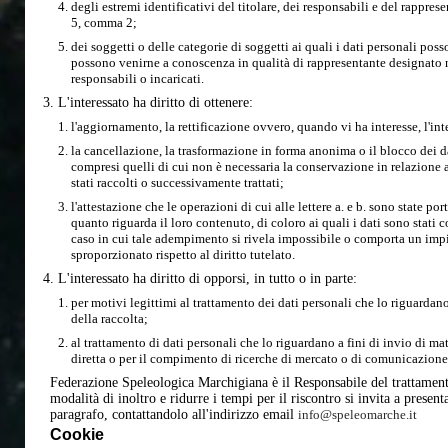
degli estremi identificativi del titolare, dei responsabili e del rapprese
5, comma 2;
dei soggetti o delle categorie di soggetti ai quali i dati personali po
possono venirne a conoscenza in qualità di rappresentante designato ne
responsabili o incaricati.
L'interessato ha diritto di ottenere:
l'aggiornamento, la rettificazione ovvero, quando vi ha interesse, l'int
la cancellazione, la trasformazione in forma anonima o il blocco dei dat
compresi quelli di cui non è necessaria la conservazione in relazione ag
stati raccolti o successivamente trattati;
l'attestazione che le operazioni di cui alle lettere a. e b. sono state p
quanto riguarda il loro contenuto, di coloro ai quali i dati sono stati c
caso in cui tale adempimento si rivela impossibile o comporta un im
sproporzionato rispetto al diritto tutelato.
L'interessato ha diritto di opporsi, in tutto o in parte:
per motivi legittimi al trattamento dei dati personali che lo riguardan
della raccolta;
al trattamento di dati personali che lo riguardano a fini di invio di ma
diretta o per il compimento di ricerche di mercato o di comunicazion
Federazione Speleologica Marchigiana è il Responsabile del trattamento
modalità di inoltro e ridurre i tempi per il riscontro si invita a presenta
paragrafo, contattandolo all'indirizzo email
info@speleomarche.it
Cookie