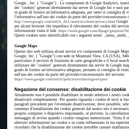
Google , Inc. ( "Google") . Le componenti di Google Analytics, inserit
dei "cookies" generati direttamente dai server di Google Inc e suoi par
in grado di fornire un'informativa adeguata, per tanto si consiglia di vi
l'informativa sull'uso dei cookie da parte del provider/concessionario d
http://www.google.com/intl/it_ALL/analytics/learn/privacy.html
Google I
per alcuni browser che impedisce il rilevamento del cookie del serviz
informazioni visita il link:
https://tools.google.com/dlpage/gaoptout?hl
Questi cookies sono identificabili con i seguenti nomi: _utma,_utmb,
Google Maps
Questo sito web utilizza alcuni servizi e/o componenti di Google Maps
Google, Inc. ( "Google") con sede in Mountain View, CA (USA), 940
particolare il servizio di fruizione di carte geografiche e il local sea
utilizzare dei "cookies" generati direttamente dai server di Google map
grado di fornire un'informativa adeguata, pertanto si consiglia di visit
sull'uso dei cookie da parte del provider/concessionario del servizio:
https://www.google.com/intl/it/policies/technologies/types/
Negazione del consenso: disabilitazione dei cookie
Attualmente non è possibile disabilitare in modo selettivo i nostri coo
disattivarli completamente. Per quanto riguarda i cookie di terzi si facc
paragrafi precedenti per l'eventuale disattivazione, dove possibile, sele
consenso d'installazione dei cookie generati dal nostro sito è necessari
proprio computer o dispositvo impostando, se previsto, la cancellazione
messaggio di avviso quando i cookie vengono memorizzati. Visita il s
ulteriori informazioni sui cookie e su come influenzano la tua esperie
ricordarti che la disabilitazione dei cookie potrebbe causare malfunzi