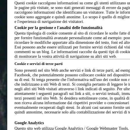
Questi cookie raccolgono informazioni su come gli utenti utilizzano u
le pagine più visitate, se sono stati generati messaggi di errore da pa
raccolgono informazioni che identificano un visitatore. Tutte le inform
cookie sono aggregate e quindi anonime. Lo scopo è quello di miglior
e l'esperienza di navigazione dei visitatori.
Cookie per la gestione e l'analisi delle funzionalità
Questa tipologia di cookie consente al sito di ricordare le scelte fatte da
per fornire funzionalità avanzate personalizzate come ad esempio: poss
ricordare le modifiche apportate alla dimensione del testo, font ed alt
Essi possono anche essere utilizzati per fornire servizi richiesti dal v
commenti su un blog. Le informazioni raccolte da questi tipi di cooki
di monitorare la vostra attività di navigazione su altri siti web.
Cookie e servizi di terze parti
Sono presenti nel sito Web anche servizi e link di terze parti, ad esem
Facebook, che potenzialmente possono collocare cookie nel dispositivo 
su di essi. Si tenga presente che l'informativa sull'uso dei cookie non 
che indirizzano a siti Web di terzi. Si consiglia pertanto di leggere le 
negli altri siti Web visitati attraverso i link indicati di seguito. Per ul
attentamente i seguenti paragrafi sui link a siti, o servizi testuali, i
terzi presenti nel sito Web. Si desidera sottolineare come, in qualità di 
non riceva alcuna informazione dai rispettivi provider o concessionari di
eventualmente recuperati dagli stessi. In alcuni casi saranno fornite un
quindi annonime, necessarie solo alla contabilizzazione dei servizi di te
Google Analytics
Questo sito web utilizza Google Analytics / Google Webmaster Tools, u