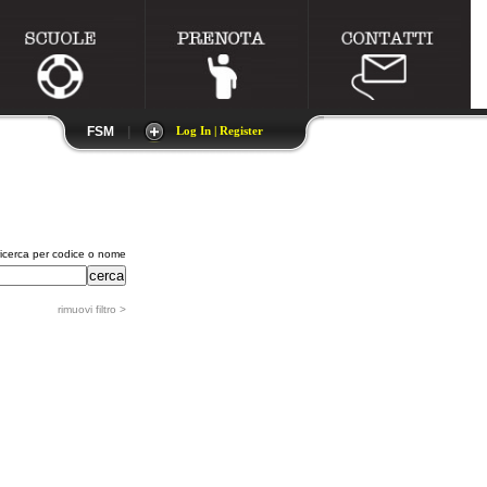
FSM
|
Log In | Register
ricerca per codice o nome
rimuovi filtro >